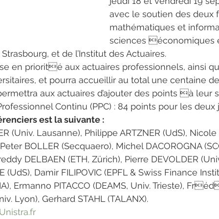
jeudi 18 et vendredi 19 se
avec le soutien des deux 
mathématiques et informa
sciences économiques e
Strasbourg, et de l’Institut des Actuaires.
se en priorité aux actuaires professionnels, ainsi qu
sitaires, et pourra accueillir au total une centaine de 
rmettra aux actuaires d’ajouter des points à leur s
ofessionnel Continu (PPC) : 84 points pour les deux j
renciers est la suivante :
R (Univ. Lausanne), Philippe ARTZNER (UdS), Nicol
 Peter BOLLER (Secquaero), Michel DACOROGNA (SCO
eddy DELBAEN (ETH, Zürich), Pierre DEVOLDER (Univ. 
 (UdS), Damir FILIPOVIC (EPFL & Swiss Finance Instit
), Ermanno PITACCO (DEAMS, Univ. Trieste), Fréd
iv. Lyon), Gerhard STAHL (TALANX).
Unistra.fr