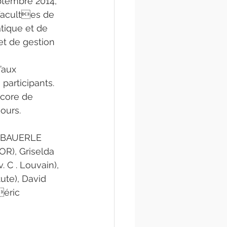
ptembre 2014, 
facultes de 
tique et de 
t de gestion 
’aux 
participants. 
core de 
ours.
e BAUERLE 
R), Griselda 
C . Louvain), 
ute), David 
éric 