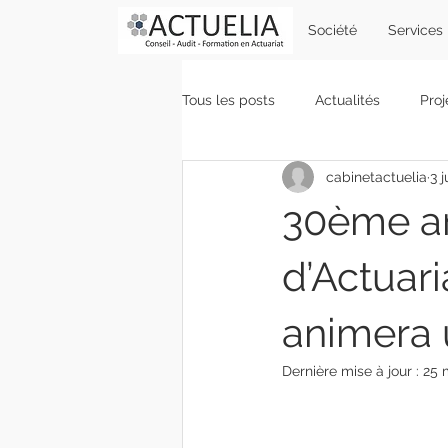
Société
Services
Tous les posts
Actualités
Proj
cabinetactuelia
3 
Gestion des risques
Vie du c
30ème an
d’Actuari
animera 
Dernière mise à jour :
25 