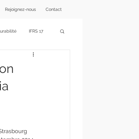
Rejoignez-nous
Contact
rabilité
IFRS 17
ents
Projet A4Climat
ion
ia
Strasbourg 