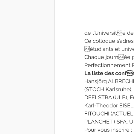
de l’Université de 
Ce colloque s’adres
étudiants et univer
Chaque journée pe
Perfectionnement Pr
La liste des confé
Hansjörg ALBRECHE
(STOCH Karlsruhe),
DEELSTRA (ULB), Fr
Karl-Theodor EISELE
FITOUCHI (ACTUELIA
PLANCHET (ISFA, Un
Pour vous inscrire : 