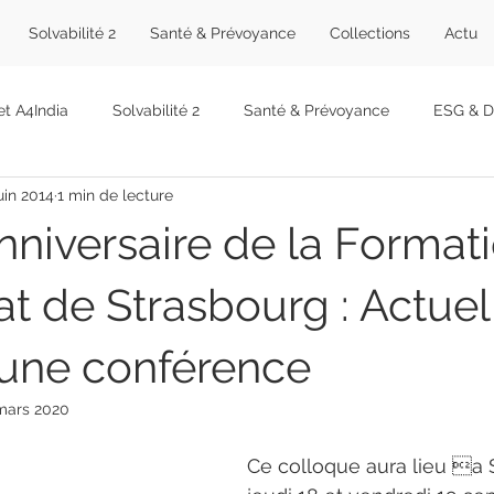
Solvabilité 2
Santé & Prévoyance
Collections
Actu
et A4India
Solvabilité 2
Santé & Prévoyance
ESG & Du
juin 2014
1 min de lecture
abinet
Formations
Offres
Décryptages
Événem
niversaire de la Format
at de Strasbourg : Actuel
une conférence
mars 2020
Ce colloque aura lieu a 