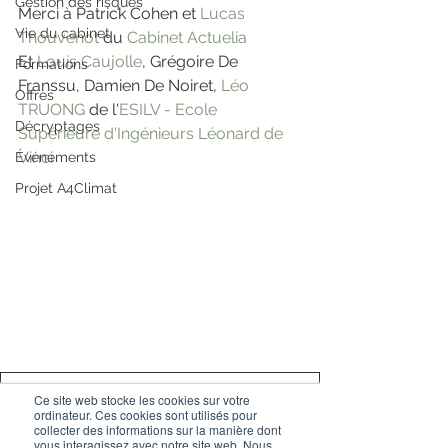
Gestion des risques
Merci à Patrick Cohen et 
Lucas 
Vie du cabinet
Thouvenot
 du 
Cabinet Actuelia
Et 
Louis Caujolle
, Grégoire De 
Formations
Franssu, Damien De Noiret, 
Léo 
Offres
TRUONG
 de l'
ESILV - Ecole 
Décryptages
Supérieure d'Ingénieurs Léonard de 
Vinci
Événements
Projet A4Climat
Ce site web stocke les cookies sur votre
Infographie_ Benchmark SFCR 2019
.pdf
ordinateur. Ces cookies sont utilisés pour
Télécharger PDF • 931KB
collecter des informations sur la manière dont
vous interagissez avec notre site web. Nous