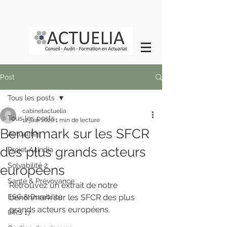
Post
Tous les posts
cabinetactuelia
Tous les posts
12 juin 2020
1 min de lecture
Benchmark sur les SFCR
Actualités
des plus grands acteurs
Projet A4India
Solvabilité 2
européens
Santé & Prévoyance
Retrouvez un extrait de notre 
ESG & Durabilité
benchmark sur les SFCR des plus 
grands acteurs européens.
IFRS 17