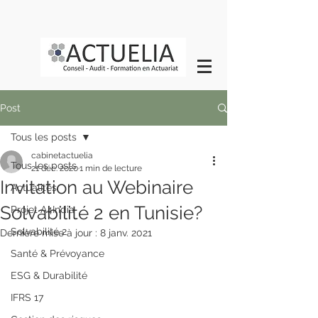
Post
Tous les posts
cabinetactuelia
Tous les posts
21 déc. 2020
1 min de lecture
Invitation au Webinaire
Actualités
Solvabilité 2 en Tunisie?
Projet A4India
Solvabilité 2
Dernière mise à jour :
8 janv. 2021
Santé & Prévoyance
ESG & Durabilité
IFRS 17