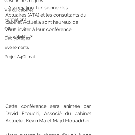
Gestion des risques
L'Association Tunisienne des 
Vie du cabinet
Actuaires (ATA) et les consultants du 
Formations
cabinet Actuelia sont heureux de 
Offres
vous inviter à leur conférence 
Solvabilité 2:
Décryptages
Événements
Projet A4Climat
Cette conférence sera animée par 
David Fitouchi, Associé du cabinet 
Actuelia, Kévin Ma et Majd Elouadrhiri.