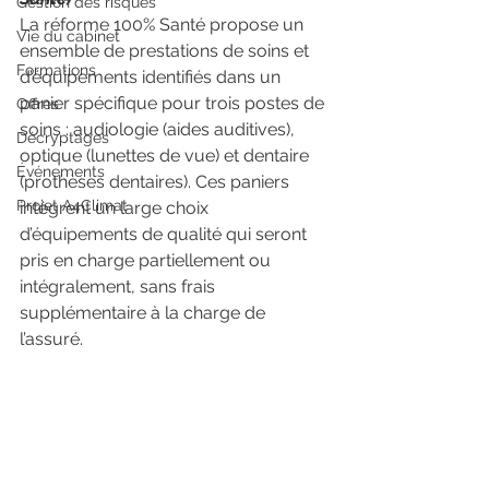
Gestion des risques
La réforme 100% Santé propose un 
Vie du cabinet
ensemble de prestations de soins et 
Formations
d’équipements identifiés dans un 
panier spécifique pour trois postes de 
Offres
soins : audiologie (aides auditives), 
Décryptages
optique (lunettes de vue) et dentaire 
Événements
(prothèses dentaires). Ces paniers 
Projet A4Climat
intègrent un large choix 
d’équipements de qualité qui seront 
pris en charge partiellement ou 
intégralement, sans frais 
supplémentaire à la charge de 
l’assuré.