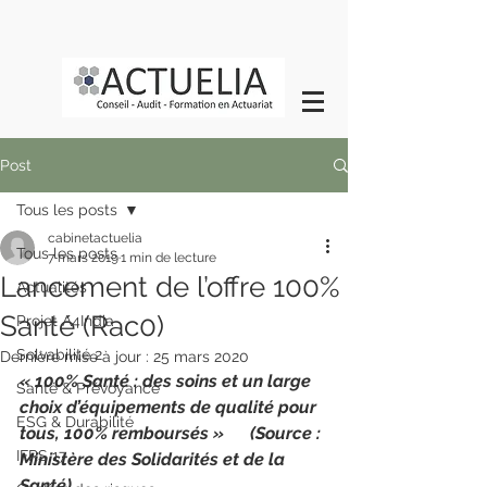
Post
Tous les posts
cabinetactuelia
Tous les posts
7 mars 2019
1 min de lecture
Lancement de l’offre 100%
Actualités
Santé (Rac0)
Projet A4India
Solvabilité 2
Dernière mise à jour :
25 mars 2020
« 100% Santé : des soins et un large 
Santé & Prévoyance
choix d’équipements de qualité pour 
ESG & Durabilité
tous, 100% remboursés »      (Source : 
IFRS 17
Ministère des Solidarités et de la 
Santé)