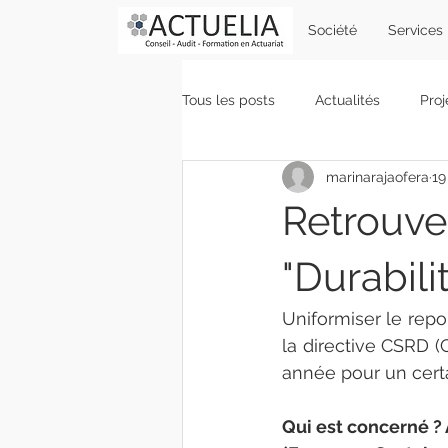
Société
Services
Tous les posts
Actualités
Proj
marinarajaofera
19
Gestion des risques
Vie du c
Retrouve
"Durabili
Uniformiser le repor
la directive CSRD (C
année pour un cert
Qui est concerné ?