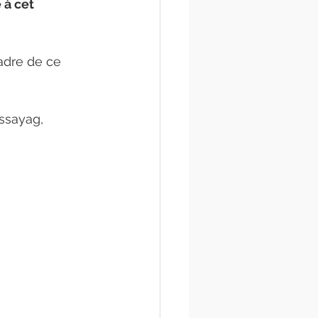
à cet 
adre de ce 
ssayag, 