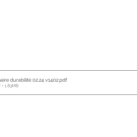
ire durabilité 02.24 v1402
.pdf
 • 1.83MB