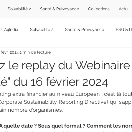
Solvabilité 2
Santé & Prévoyance
Collections
Actu
et A4India
Solvabilité 2
Santé & Prévoyance
ESG & Du
 févr. 2024
1 min de lecture
abinet
Formations
Offres
Décryptages
Événem
z le replay du Webinaire
té" du 16 février 2024
ting extra financier au niveau Européen : c’est là tout
orporate Sustainability Reporting Directive) qui s’app
ain nombre d’organismes.
 A quelle date ? Sous quel format ? Comment les no