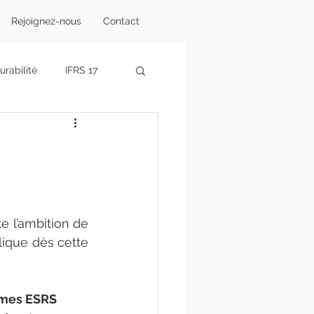
Rejoignez-nous
Contact
rabilité
IFRS 17
ents
Projet A4Climat
e l’ambition de 
lique dès cette 
rmes ESRS 