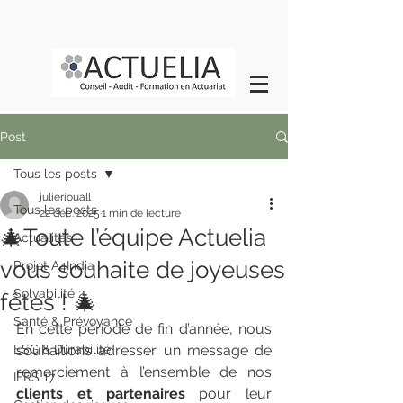
Post
Tous les posts
julieriouall
Tous les posts
22 déc. 2025
1 min de lecture
🎄Toute l’équipe Actuelia
Actualités
vous souhaite de joyeuses
Projet A4India
Solvabilité 2
fêtes ! 🎄
Santé & Prévoyance
En cette période de fin d’année, nous 
ESG & Durabilité
souhaitions adresser un message de 
remerciement à l’ensemble de nos 
IFRS 17
clients et partenaires
 pour leur 