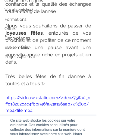
Gestion des risques
confiance et la qualité des échanges 
Vie du cabinet
tout au long de l’année.
Formations
Nous vous souhaitons de passer de 
Offres
joyeuses fêtes
, entourés de vos 
Décryptages
proches, et de profiter de ce moment 
pour faire une pause avant une 
Événements
nouvelle année riche en projets et en 
Projet A4Climat
défis.
Très belles fêtes de fin d’année à 
toutes et à tous ✨
https://video.wixstatic.com/video/75ffa0_b
ffd18202c4c4fbb946fa53a126aab77/360p/
mp4/file.mp4
Ce site web stocke les cookies sur votre
ordinateur. Ces cookies sont utilisés pour
collecter des informations sur la manière dont
vous interagissez avec notre site web. Nous