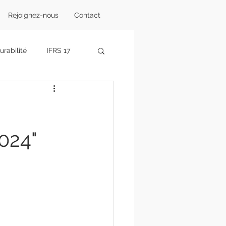
Rejoignez-nous
Contact
rabilité
IFRS 17
ents
Projet A4Climat
024"