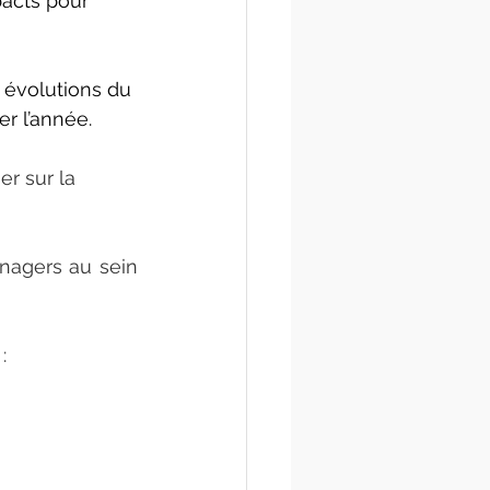
acts pour 
 évolutions du 
r l’année.
r sur la 
agers au sein 
 :