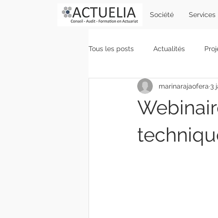
Société
Services
Tous les posts
Actualités
Proj
marinarajaofera
3 
Gestion des risques
Vie du c
Webinaire
techniqu