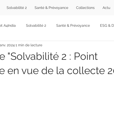
Solvabilité 2
Santé & Prévoyance
Collections
Actu
et A4India
Solvabilité 2
Santé & Prévoyance
ESG & Du
janv. 2024
1 min de lecture
abinet
Formations
Offres
Décryptages
Événem
 "Solvabilité 2 : Point
e en vue de la collecte 2