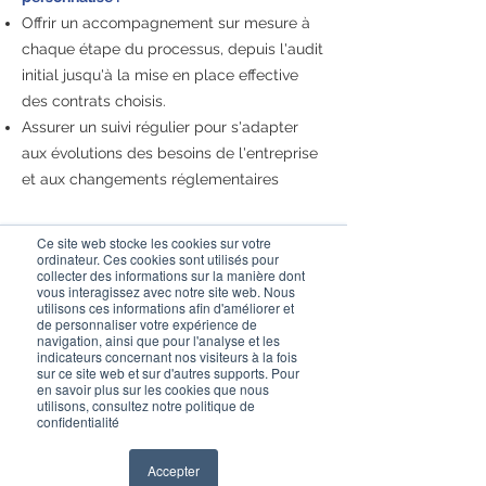
Offrir un accompagnement sur mesure à
chaque étape du processus, depuis l'audit
initial jusqu'à la mise en place effective
des contrats choisis.
Assurer un suivi régulier pour s'adapter
aux évolutions des besoins de l'entreprise
et aux changements réglementaires
Ce site web stocke les cookies sur votre
ordinateur. Ces cookies sont utilisés pour
collecter des informations sur la manière dont
vous interagissez avec notre site web. Nous
utilisons ces informations afin d'améliorer et
de personnaliser votre expérience de
navigation, ainsi que pour l'analyse et les
indicateurs concernant nos visiteurs à la fois
sur ce site web et sur d'autres supports. Pour
en savoir plus sur les cookies que nous
L'optimisation des coûts et l'efficacité
utilisons, consultez notre politique de
confidentialité
financière constituent les premiers
bénéfices notables de notre service. Cette
Accepter
approche se traduit par une réduction