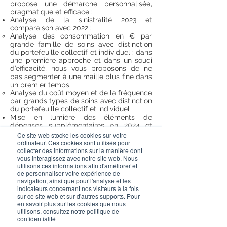
propose une démarche personnalisée,
pragmatique et efficace :
Analyse de la sinistralité 2023 et
comparaison avec 2022 :
Analyse des consommation en € par
grande famille de soins avec distinction
du portefeuille collectif et individuel : dans
une première approche et dans un souci
d’efficacité, nous vous proposons de ne
pas segmenter à une maille plus fine dans
un premier temps.
Analyse du coût moyen et de la fréquence
par grands types de soins avec distinction
du portefeuille collectif et individuel
Mise en lumière des éléments de
dépenses supplémentaires en 2024 et
étude d’impact (hors inflation)
Ce site web stocke les cookies sur votre
Le surcoût des soins dentaires au 1er
ordinateur. Ces cookies sont utilisés pour
octobre 2023 lié au déremboursement des
collecter des informations sur la manière dont
soins dentaires (passage de 30% à 40% du
vous interagissez avec notre site web. Nous
utilisons ces informations afin d'améliorer et
TM :
de personnaliser votre expérience de
La hausse des tarifs de consultations +
navigation, ainsi que pour l'analyse et les
1.50€ au 1er novembre 2023 et peut être
indicateurs concernant nos visiteurs à la fois
au-delà car négociation des médecins en
sur ce site web et sur d'autres supports. Pour
cours
en savoir plus sur les cookies que nous
L’extension du 100 % santé
utilisons, consultez notre politique de
confidentialité
Les études d’impact sont réalisées à partir