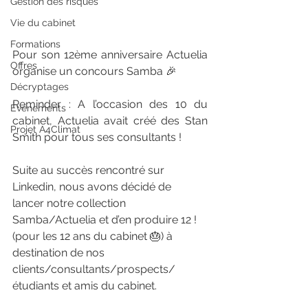
Gestion des risques
Vie du cabinet
Formations
Pour son 12ème anniversaire Actuelia 
Offres
organise un concours Samba 🎉
Décryptages
Reminder : A l’occasion des 10 du 
Événements
cabinet, Actuelia avait créé des Stan 
Projet A4Climat
Smith pour tous ses consultants !
Suite au succès rencontré sur 
Linkedin, nous avons décidé de 
lancer notre collection 
Samba/Actuelia et d’en produire 12 ! 
(pour les 12 ans du cabinet 🎂) à 
destination de nos 
clients/consultants/prospects/
étudiants et amis du cabinet.