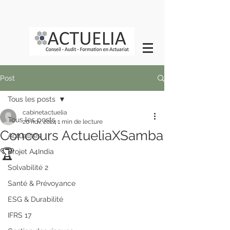
Post
Tous les posts
cabinetactuelia
Tous les posts
20 nov. 2024
1 min de lecture
Concours ActueliaXSamba
Actualités
🏆
Projet A4India
Solvabilité 2
Santé & Prévoyance
ESG & Durabilité
IFRS 17