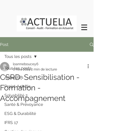
Post
Tous les posts
loanneboucey6
Tous les posts
6 nov. 2024
2 min de lecture
CSRD: Sensibilisation -
Actualités
Formation -
Projet A4India
Solvabilité 2
Accompagnement
Santé & Prévoyance
ESG & Durabilité
IFRS 17