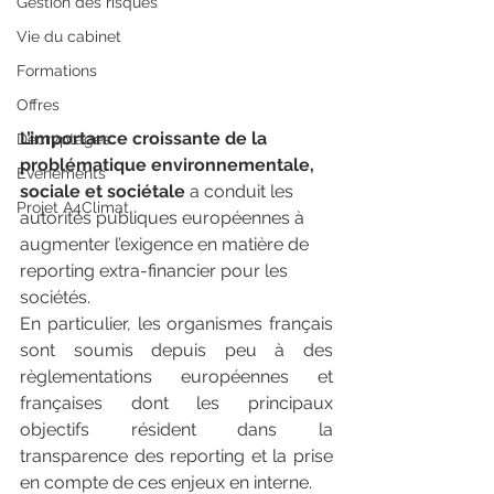
Gestion des risques
Vie du cabinet
Formations
Offres
L’importance croissante de la 
Décryptages
problématique environnementale, 
Événements
sociale et sociétale 
a conduit les 
Projet A4Climat
autorités publiques européennes à 
augmenter l’exigence en matière de  
reporting extra-financier pour les 
sociétés.
En particulier, les organismes français 
sont soumis depuis peu à des 
règlementations européennes et 
françaises dont les principaux 
objectifs résident dans la 
transparence des reporting et la prise 
en compte de ces enjeux en interne.