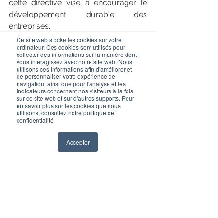
cette directive vise à encourager le 
développement durable des 
entreprises.
Ce site web stocke les cookies sur votre
ordinateur. Ces cookies sont utilisés pour
Le cabinet Actuelia accompagne les 
collecter des informations sur la manière dont
organismes d’assurance dans la mise 
vous interagissez avec notre site web. Nous
utilisons ces informations afin d'améliorer et
en œuvre de cette directive. Nous 
de personnaliser votre expérience de
navigation, ainsi que pour l'analyse et les
proposons des ateliers pratiques 
indicateurs concernant nos visiteurs à la fois
pour :
sur ce site web et sur d'autres supports. Pour
en savoir plus sur les cookies que nous
utilisons, consultez notre politique de
Sensibiliser les différentes parties 
confidentialité
prenantes aux exigences de la 
Accepter
réforme
Identifier  les éléments déjà 
existant au sein de l’organisme en 
matière de durabilité
Appréhender via des études de 
cas le principe de double 
matérialité