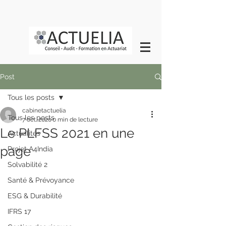
Post
Tous les posts
cabinetactuelia
Tous les posts
7 oct. 2020
0 min de lecture
Le PLFSS 2021 en une
Actualités
page
Projet A4India
Solvabilité 2
Santé & Prévoyance
ESG & Durabilité
IFRS 17