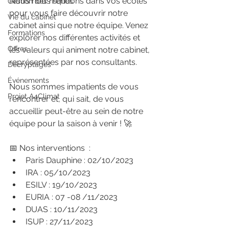
Nous nous rendons dans vos écoles 
Gestion des risques
pour vous faire découvrir notre 
Vie du cabinet
cabinet ainsi que notre équipe. Venez 
Formations
explorer nos différentes activités et 
Offres
les valeurs qui animent notre cabinet, 
représentées par nos consultants.
Décryptages
Événements
Nous sommes impatients de vous 
Projet A4Climat
rencontrer et, qui sait, de vous 
accueillir peut-être au sein de notre 
équipe pour la saison à venir ! 🚀
📅 Nos interventions  :
Paris Dauphine : 02/10/2023
IRA : 05/10/2023
ESILV : 19/10/2023
EURIA : 07 -08 /11/2023
DUAS : 10/11/2023
ISUP : 27/11/2023