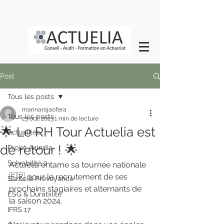
Post
Tous les posts
marinarajaofera
Tous les posts
23 oct. 2023
1 min de lecture
🌟 Le RH Tour Actuelia est
Actualités
de retour ! 🌟
Projet A4India
Solvabilité 2
Actuelia entame sa tournée nationale 
🇫🇷 pour le recrutement de ses 
Santé & Prévoyance
prochains stagiaires et alternants de 
ESG & Durabilité
la saison 2024.
IFRS 17