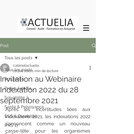
Post
Tous les posts
cabinetactuelia
Tous les posts
20 juil. 2021
1 min de lecture
Invitation au Webinaire
Actualités
Indexation 2022 du 28
Projet A4India
Solvabilité 2
septembre 2021
Santé & Prévoyance
Après les incertitudes liées aux 
ESG & Durabilité
indexations 2021, les indexations 2022 
s’annoncent comme un nouveau 
IFRS 17
casse-tête pour les organismes 