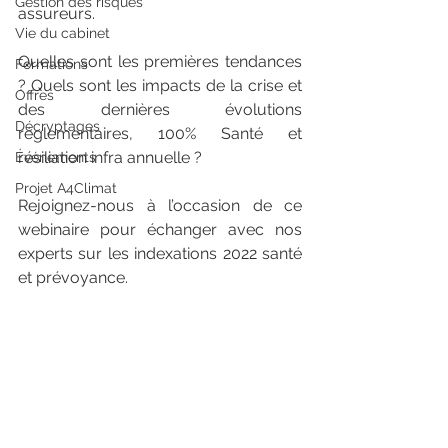
Gestion des risques
assureurs. 
Vie du cabinet
Quelles sont les premières tendances 
Formations
? Quels sont les impacts de la crise et 
Offres
des dernières évolutions 
Décryptages
réglementaires, 100% Santé et 
résiliation infra annuelle ?
Événements
Projet A4Climat
Rejoignez-nous à l’occasion de ce 
webinaire pour échanger avec nos 
experts sur les indexations 2022 santé 
et prévoyance.